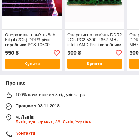
Оперативна пам'ять 8gb
Оперативна пам'ять DDR2
Опер
Kit (4x2Gb) DDR3 різні
2Gb PC2 5300U 667 MHz
DDR
виробники PC3 10600
intel і AMD Різні виробники
MHz 
1333MHz оригінал для ПК
бв
550
300
300
₴
₴
Купити
Купити
Про нас
100% позитивних з 8 відгуків за рік
Працює з 03.11.2018
м. Львів
Львів, вул. Франка, 88, Львів, Україна
Контакти