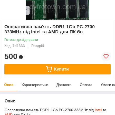
Оперативна пам'ять DDR1 1Gb PC-2700
333MHz під Intel та AMD для ПК бв
Готово до відправки
Код: 1d1333
Роздріб
500
₴
Купити
Опис
Характеристики
Доставка
Оплата
Умови п
Опис
Оперативна пам'ять DDR1 1Gb PC-2700 333MHz під
Intel
та
AMD
для ПК бв