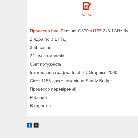
Опис
Процесор
Intel
Pentium G870
s1155
2x3.1GHz бу
2 ядра по 3.1 ГГц
3mb cache
32-нм літографія
65вт потужність
Інтегрована графіка Intel HD Graphics 2000
Сікет 1155 друге покоління Sandy Bridge
Процесор перевірений
Робочий
Є гарантія